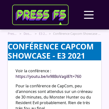
Panneau de gestion des cookies
Press F5
Dossiers
E3 2021
Conférence Capcom Showcase - E3 2021
CONFÉRENCE CAPCOM
SHOWCASE - E3 2021
Voir la conférence :
https://youtu.be/iv98BoVagi8?t=760
Pour la conférence de CapCom, peu
d'annonces sont attendus sur un créneau
de 30 minutes, du Monster Hunter ou du
Resident Evil probablement. Rien de très
très fou au final.