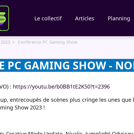
Le collectif
Articles
Planning
 2023
Conférence PC Gaming Show
 PC GAMING SHOW - NON
(VO) :
https://youtu.be/b0BB1tE2K50?t=2396
-up, entrecoupés de scènes plus cringe les unes que l
ming Show 2023 !
n: Creative Mode Update, Nivalis, Jumplight Odyssey