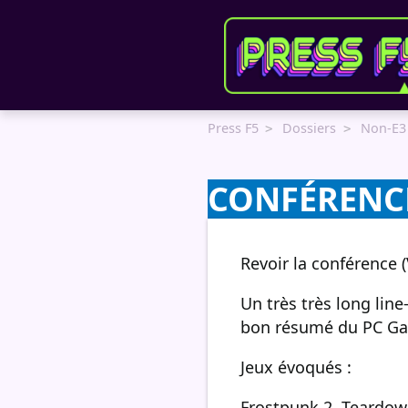
Panneau de gestion des cookies
Press F5
Dossiers
Non-E3
CONFÉRENCE
Revoir la conférence 
Un très très long line
bon résumé du PC Ga
Jeux évoqués :
Frostpunk 2, Teardow