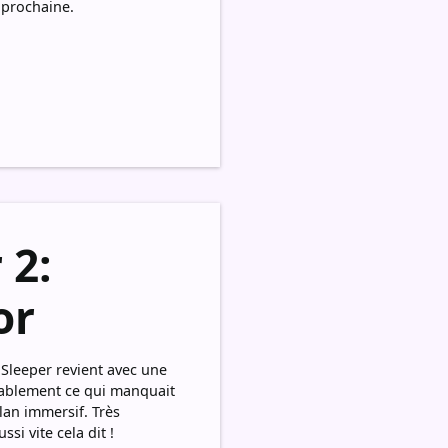
 prochaine.
 2:
or
 Sleeper revient avec une
obablement ce qui manquait
lan immersif. Très
si vite cela dit !