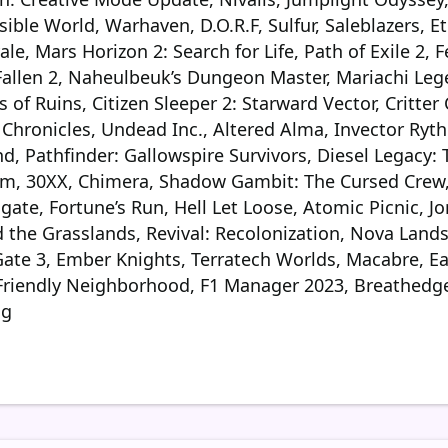
ible World, Warhaven, D.O.R.F, Sulfur, Saleblazers, Et
, Mars Horizon 2: Search for Life, Path of Exile 2, F
e Fallen 2, Naheulbeuk’s Dungeon Master, Mariachi 
 of Ruins, Citizen Sleeper 2: Starward Vector, Critter
Chronicles, Undead Inc., Altered Alma, Invector Ryt
nd, Pathfinder: Gallowspire Survivors, Diesel Legacy:
om, 30XX, Chimera, Shadow Gambit: The Cursed Crew,
te, Fortune’s Run, Hell Let Loose, Atomic Picnic, Jor
the Grasslands, Revival: Recolonization, Nova Lands
Gate 3, Ember Knights, Terratech Worlds, Macabre, E
Friendly Neighborhood, F1 Manager 2023, Breathedg
ng