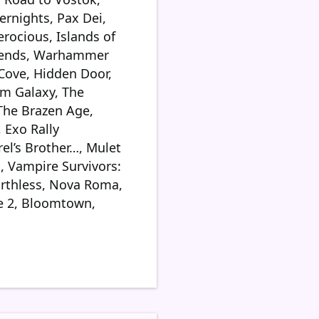
ernights, Pax Dei,
erocious, Islands of
Legends, Warhammer
 Cove, Hidden Door,
hm Galaxy, The
 The Brazen Age,
 Exo Rally
el’s Brother…, Mulet
, Vampire Survivors:
arthless, Nova Roma,
e 2, Bloomtown,