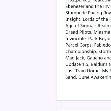
Ebenezer and the Invis
Stampede Racing Royale
Insight, Lords of th
Age of Sigmar: Realms
Dread Pilots, Miasma 
Invincible, Park Beyo
Parcel Corps, Fabled
Championship, Stormga
Mad Jack, Gaucho and 
Update 1.5, Baldur’s 
Last Train Home, My 
Sand, Dune Awakeni