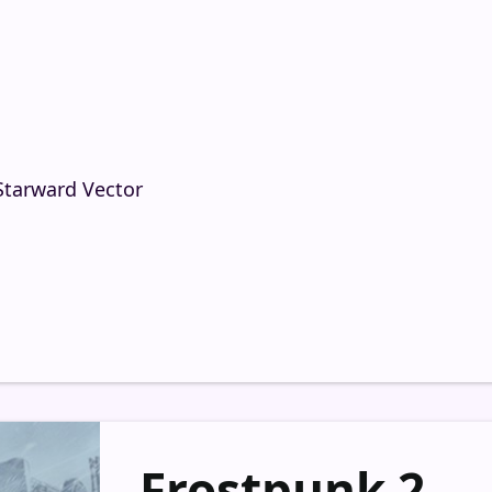
 Starward Vector
Frostpunk 2